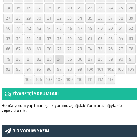
14
15
16
17
18
19
20
21
22
23
24
25
26
27
28
29
30
31
32
33
34
35
36
37
38
39
40
41
42
43
44
45
46
47
48
49
50
51
52
53
54
55
56
57
58
59
60
61
62
63
64
65
66
67
68
69
70
71
72
73
74
75
76
77
78
79
80
81
82
83
84
85
86
87
88
89
90
91
92
93
94
95
96
97
98
99
100
101
102
103
104
105
106
107
108
109
110
111
112
113
ZİYARETÇİ YORUMLARI
Henüz yorum yapılmamış. İlk yorumu aşağıdaki form aracılığıyla siz
yapabilirsiniz.
BİR YORUM YAZIN