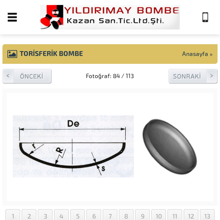
TORİSFERİK BOMBE
Anasayfa
»
Fotoğraf: 84 / 113
1
2
3
4
5
6
7
8
9
10
11
12
13